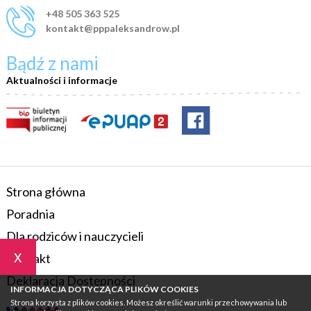
+48 505 363 525
kontakt@pppaleksandrow.pl
Bądź z nami
Aktualności i informacje
Strona główna
Poradnia
Dla rodziców i nauczycieli
x
Kontakt
Deklaracja Dostępności
INFORMACJA DOTYCZĄCA PLIKÓW COOKIES
Strona korzysta z plików cookies. Możesz określić warunki przechowywania lub