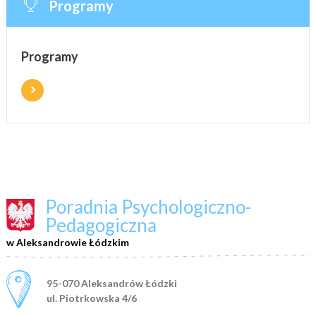
Programy
Programy
Poradnia Psychologiczno-
Pedagogiczna
w Aleksandrowie Łódzkim
Adres pocztowy:
95-070 Aleksandrów Łódzki
ul. Piotrkowska 4/6